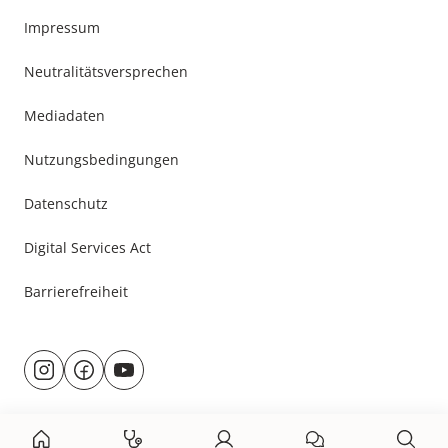
Impressum
Neutralitätsversprechen
Mediadaten
Nutzungsbedingungen
Datenschutz
Digital Services Act
Barrierefreiheit
Besuche
@rund.ums.baby
facebook.com/rundumsbaby.de
youtube.com/@rundumsbaby_
uns
auf: