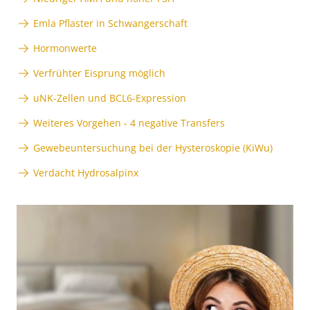
Emla Pflaster in Schwangerschaft
Hormonwerte
Verfrühter Eisprung möglich
uNK-Zellen und BCL6-Expression
Weiteres Vorgehen - 4 negative Transfers
Gewebeuntersuchung bei der Hysteroskopie (KiWu)
Verdacht Hydrosalpinx