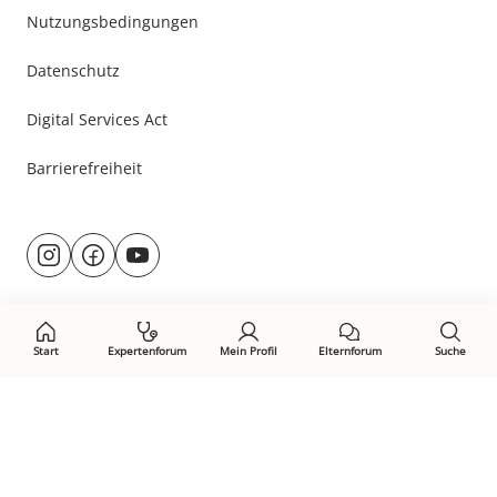
Nutzungsbedingungen
Datenschutz
Digital Services Act
Barrierefreiheit
Besuche
@rund.ums.baby
facebook.com/rundumsbaby.de
youtube.com/@rundumsbaby_
uns
auf:
Start
Expertenforum
Mein Profil
Elternforum
Suche
Öffne Privacy-Manager