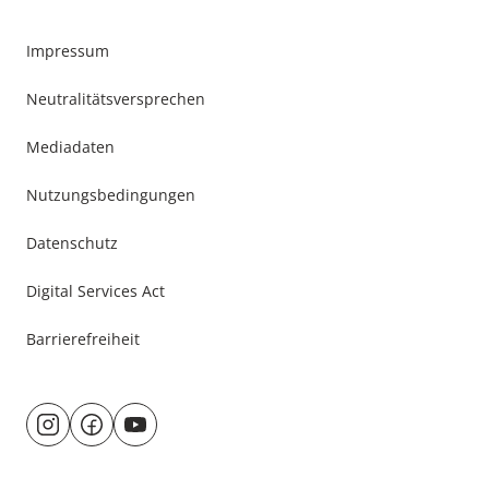
Impressum
Neutralitätsversprechen
Mediadaten
Nutzungsbedingungen
Datenschutz
Digital Services Act
Barrierefreiheit
Besuche
@rund.ums.baby
facebook.com/rundumsbaby.de
youtube.com/@rundumsbaby_
uns
auf: