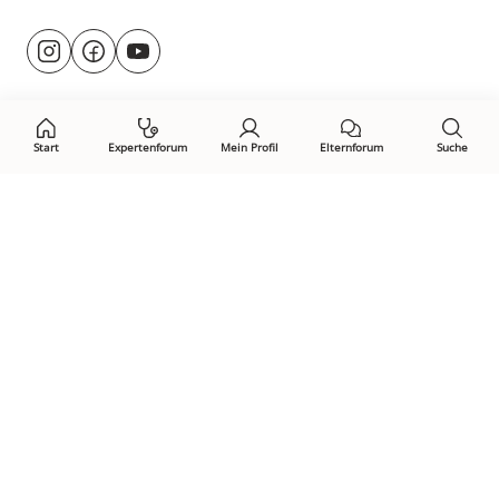
Besuche
@rund.ums.baby
facebook.com/rundumsbaby.de
youtube.com/@rundumsbaby_
uns
auf:
Start
Expertenforum
Mein Profil
Elternforum
Suche
Öffne Privacy-Manager