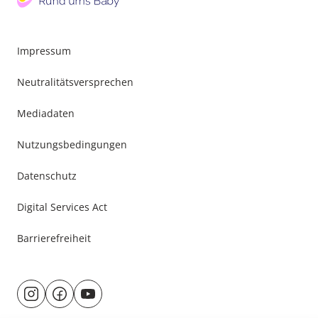
Impressum
Neutralitätsversprechen
Mediadaten
Nutzungsbedingungen
Datenschutz
Digital Services Act
Barrierefreiheit
Besuche
@rund.ums.baby
facebook.com/rundumsbaby.de
youtube.com/@rundumsbaby_
uns
auf: