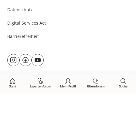
Datenschutz
Digital Services Act
Barrierefreiheit
Besuche
@rund.ums.baby
facebook.com/rundumsbaby.de
youtube.com/@rundumsbaby_
uns
auf:
Start
Expertenforum
Mein Profil
Elternforum
Suche
Öffne Privacy-Manager