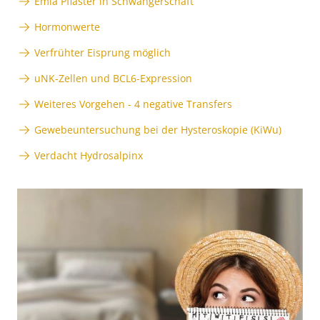
Emla Pflaster in Schwangerschaft
Hormonwerte
Verfrühter Eisprung möglich
uNK-Zellen und BCL6-Expression
Weiteres Vorgehen - 4 negative Transfers
Gewebeuntersuchung bei der Hysteroskopie (KiWu)
Verdacht Hydrosalpinx