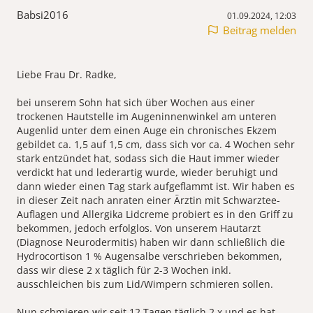
Babsi2016
01.09.2024, 12:03
Beitrag melden
Liebe Frau Dr. Radke,
bei unserem Sohn hat sich über Wochen aus einer
trockenen Hautstelle im Augeninnenwinkel am unteren
Augenlid unter dem einen Auge ein chronisches Ekzem
gebildet ca. 1,5 auf 1,5 cm, dass sich vor ca. 4 Wochen sehr
stark entzündet hat, sodass sich die Haut immer wieder
verdickt hat und lederartig wurde, wieder beruhigt und
dann wieder einen Tag stark aufgeflammt ist. Wir haben es
in dieser Zeit nach anraten einer Ärztin mit Schwarztee-
Auflagen und Allergika Lidcreme probiert es in den Griff zu
bekommen, jedoch erfolglos. Von unserem Hautarzt
(Diagnose Neurodermitis) haben wir dann schließlich die
Hydrocortison 1 % Augensalbe verschrieben bekommen,
dass wir diese 2 x täglich für 2-3 Wochen inkl.
ausschleichen bis zum Lid/Wimpern schmieren sollen.
Nun schmieren wir seit 12 Tagen täglich 2 x und es hat