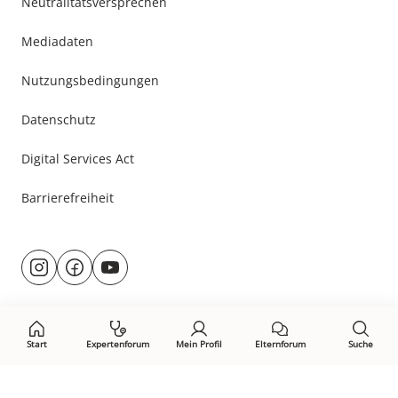
Neutralitätsversprechen
Mediadaten
Nutzungsbedingungen
Datenschutz
Digital Services Act
Barrierefreiheit
Besuche
@rund.ums.baby
facebook.com/rundumsbaby.de
youtube.com/@rundumsbaby_
uns
auf:
Start
Expertenforum
Mein Profil
Elternforum
Suche
Öffne Privacy-Manager