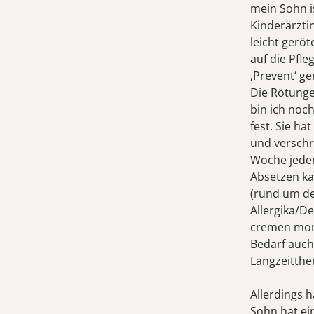
mein Sohn is
Kinderärztin
leicht gerö
auf die Pfl
‚Prevent‘ g
Die Rötunge
bin ich noc
fest. Sie h
und verschr
Woche jeden
Absetzen ka
(rund um de
Allergika/D
cremen morg
Bedarf auch
Langzeitther
Allerdings 
Sohn hat ei