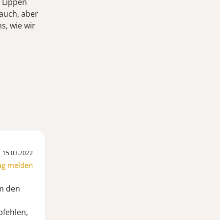
e Lippen
auch, aber
s, wie wir
15.03.2022
ag melden
um den
pfehlen,