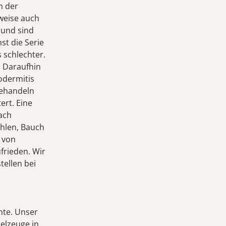
n der
lweise auch
 und sind
st die Serie
 schlechter.
. Daraufhin
odermitis
behandeln
ert. Eine
ach
ehlen, Bauch
e von
frieden. Wir
ellen bei
hte. Unser
elzeuge in