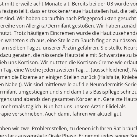
t mittlerweile acht Monate alt. Bereits bei der U3 wurde vo
 festgestellt, dass er trockene/raue Hautstellen hat, die tei
tet sind. Wir haben daraufhin nach Pflegeprodukten gesucht
egereihe von Allergika/Dermifant gestoßen. Wir haben zunäch
enutzt. Trotz häufigem Eincremen wurde die Haut zusehends
n weiteten sich aus, eine Stelle am Bauch fing an zu nässen
h am selben Tag zu unserer Ärztin gefahren. Sie stellte Neur
at dazu geraten, die nässende Hautstelle mit Schwarztee zu 
ieb uns Kortison. Wir nutzten die Kortison-Creme wie erläut
 Tag, eine Woche jeden zweiten Tag, … (ausschleichend). N
men die Ekzeme an einigen Stellen zurück (Halsfalte, Kniek
n Nabel)). Wir sind mittlerweile auf die Neurodermitis-Seri
ermifant umgestiegen und sind damit als Basispflege sehr zu
ens und abends den gesamten Körper ein. Gereizte Hautst
 mehrmals täglich. Nun hat uns unsere Ärztin Elidel als
apie verschrieben. Auch damit fahren wir aktuell gut.
haben wir zwei Problemstellen, zu denen ich Ihren Rat bräuc
ne stark ausgeprägte Orale Phase. Er nimmt jedes seiner Spi