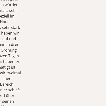
sen würden.
falls sehr
ziell im
 Haut
s sehr stark
n haben wir
s auf und
einen drei
n Ordnung
nzen Tag in
it haben, zu
ftigt ist
 wir zweimal
u einer
 Bereich
n er schläft
ild übers
r seinen