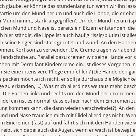
ch glaube, er könnte das stundenlang tun wenn wir ihn las
 Partie um den Mund herum und auch die Hände, die er eben
n Mund nimmt, stark ‚angegriffen‘. Um den Mund herum (spe
schen Mund und Nase ist bereits ein Ekzem entstanden, die
 hier ständig, die Lippe ist auch häufig rissig/blutig) ist alle
ch seine Finger sind stark gerötet und wund. An den Hände
onnen, Kortison zu verwenden. Die Creme tragen wir abend
Handschuhe an. Parallel dazu cremen wir seine Hände vor s
chen mit Dermifant Kindercreme ein. Ist dieses Vorgehen i
 Sie eine intensivere Pflege empfehlen? (Die Hände den ga
packen möchte ich nicht, er soll ja durchaus die Möglichke
ge zu erkunden, …). Was mich allerdings weitaus mehr beschä
t. Die Partien links und rechts um den Mund herum cremen
Elidel ein (ist es normal, dass es hier nach dem Eincremen z
ung kommen kann, die dann wieder verschwindet?). An den
nd und Nase traue ich mich mit Elidel allerdings nicht. Wen
im Eincremen (fast) auf und fährt sich mit den Händen wie w
 reibt sich dabei auch die Augen, wenn er wach ist bewegt e