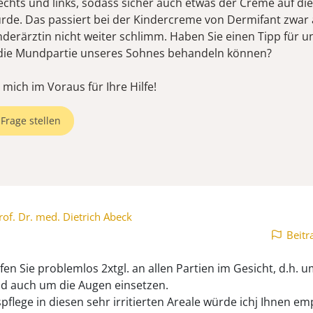
echts und links, sodass sicher auch etwas der Creme auf di
e. Das passiert bei der Kindercreme von Dermifant zwar 
Kinderärztin nicht weiter schlimm. Haben Sie einen Tipp für un
die Mundpartie unseres Sohnes behandeln können?
mich im Voraus für Ihre Hilfe!
Frage stellen
rof. Dr. med. Dietrich Abeck
Beitr
fen Sie problemlos 2xtgl. an allen Partien im Gesicht, d.h. 
 auch um die Augen einsetzen.
pflege in diesen sehr irritierten Areale würde ichj Ihnen em