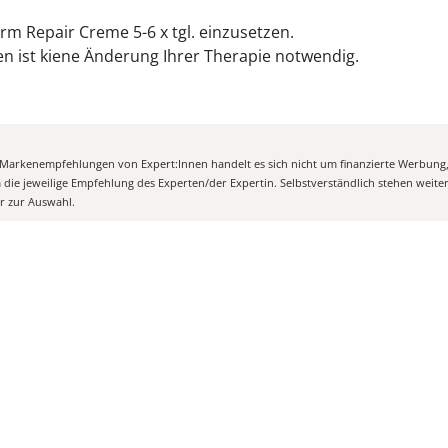
m Repair Creme 5-6 x tgl. einzusetzen.
n ist kiene Änderung Ihrer Therapie notwendig.
n Markenempfehlungen von Expert:Innen handelt es sich nicht um finanzierte Werbung
m die jeweilige Empfehlung des Experten/der Expertin. Selbstverständlich stehen weit
er zur Auswahl.