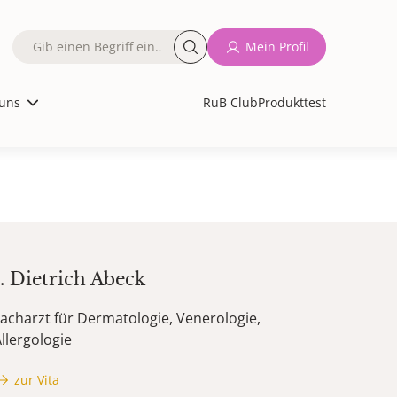
Fulltext
Mein Profil
search
uns
RuB Club
Produkttest
d.
Dietrich
Abeck
acharzt für Dermatologie, Venerologie,
llergologie
zur Vita