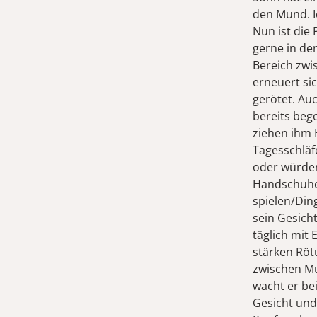
den Mund. I
Nun ist die
gerne in de
Bereich zwi
erneuert sich
gerötet. Au
bereits beg
ziehen ihm 
Tagesschläf
oder würden
Handschuhe 
spielen/Din
sein Gesich
täglich mit 
stärken Röt
zwischen Mu
wacht er be
Gesicht und