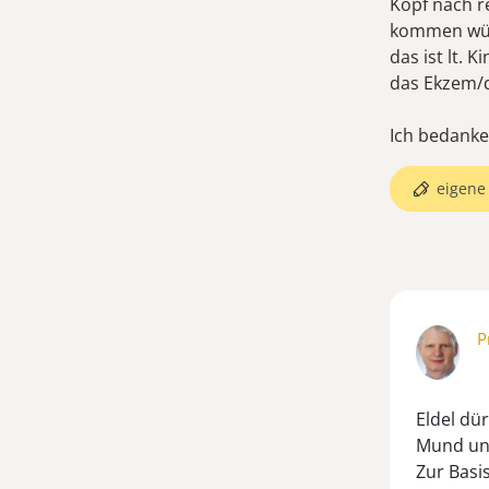
Kopf nach r
kommen würd
das ist lt. 
das Ekzem/
Ich bedanke 
eigene 
P
Eldel dür
Mund und
Zur Basis