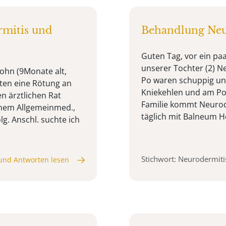
rmitis und
Behandlung Neu
Guten Tag, vor ein pa
unserer Tochter (2) N
ohn (9Monate alt,
Po waren schuppig un
aten eine Rötung an
Kniekehlen und am Po. 
n ärztlichen Rat
Familie kommt Neuroder
einem Allgemeinmed.,
täglich mit Balneum He
g. Anschl. suchte ich
Stichwort: Neurodermit
und Antworten lesen