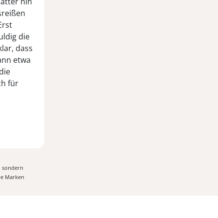
ätter hin
sreißen
Erst
ldig die
lar, dass
dann etwa
die
h für
, sondern
ere Marken