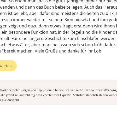
ekt. So erlebt man, dass die gut 1-Jährigen immer nur die Bl
wenden und dann das Buch beiseite legen. Auch das Herau
ern ist beliebt, aber dafür sind meistens die Seiten zu dick. 
 sich immer wieder mit seinem Kind hinsetzt und ihm gedu
gen zeigt und dazu dann etwas fragt, erst dann wird ihnen k
 ein besondere Funktion hat. In der Regel sind die Kinder 
hre alt. Für eine längere Geschichte zum Einschlafen werden 
och etwas älter, aber manche lassen sich schon früh dadurc
af bereit machen. Viele Grüße und danke für Ihr Lob.
worten
n Markenempfehlungen von Expert:Innen handelt es sich nicht um finanzierte Werbung
m die jeweilige Empfehlung des Experten/der Expertin. Selbstverständlich stehen weit
er zur Auswahl.