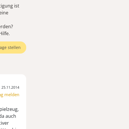
igung ist
eine
erden?
ilfe.
age stellen
25.11.2014
ag melden
pielzeug,
 da auch
tiver