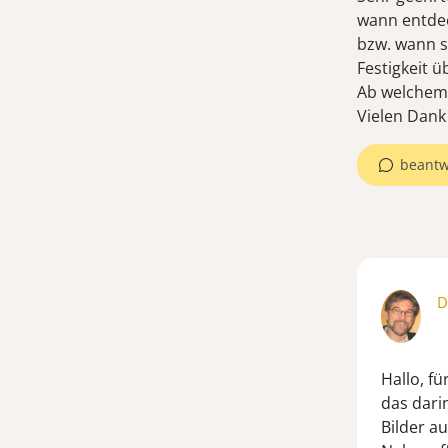
wann entdec
bzw. wann s
Festigkeit 
Ab welchem 
Vielen Dank 
beantw
D
Hallo, fü
das dari
Bilder au