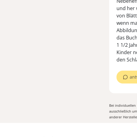
Nebeneff
und her 
von Blätt
wenn man
Abbildun
das Buch
1 1/2 Ja
Kinder n
den Schl
ant
Bei individuelle
ausschließlich u
anderer Herstell