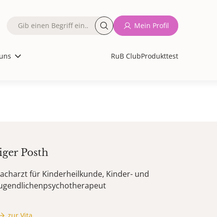
Fulltext
Mein Profil
search
uns
RuB Club
Produkttest
iger
Posth
acharzt für Kinderheilkunde, Kinder- und
Jugendlichenpsychotherapeut
zur Vita