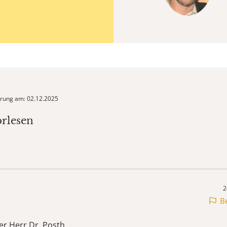
ierung am: 02.12.2025
orlesen
2
B
er Herr Dr. Posth,