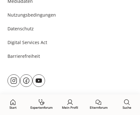
Mediadaten
Nutzungsbedingungen
Datenschutz
Digital Services Act
Barrierefreiheit
Besuche
@rund.ums.baby
facebook.com/rundumsbaby.de
youtube.com/@rundumsbaby_
uns
auf:
Start
Expertenforum
Mein Profil
Elternforum
Suche
Öffne Privacy-Manager