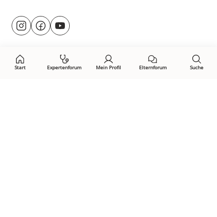
Besuche
@rund.ums.baby
facebook.com/rundumsbaby.de
youtube.com/@rundumsbaby_
uns
auf:
Start
Expertenforum
Mein Profil
Elternforum
Suche
Öffne Privacy-Manager