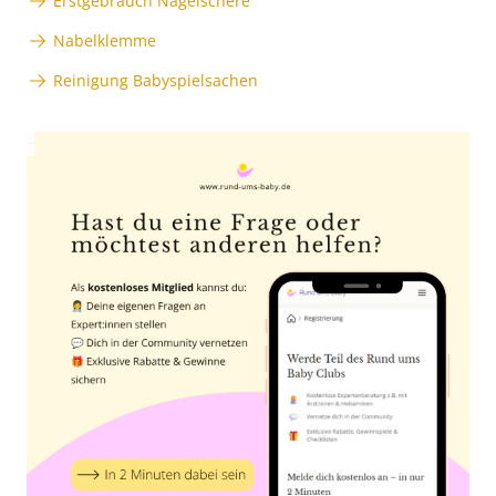
Erstgebrauch Nagelschere
Nabelklemme
Reinigung Babyspielsachen
Anzeige