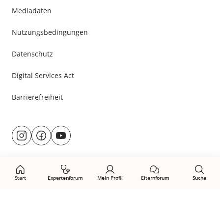
Mediadaten
Nutzungsbedingungen
Datenschutz
Digital Services Act
Barrierefreiheit
Besuche
@rund.ums.baby
facebook.com/rundumsbaby.de
youtube.com/@rundumsbaby_
uns
auf:
Start
Expertenforum
Mein Profil
Elternforum
Suche
Öffne Privacy-Manager