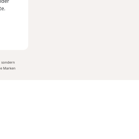
eider
te.
, sondern
ere Marken