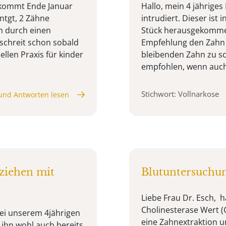
bekommt Ende Januar
Hallo, mein 4 jähriges
ntgt, 2 Zähne
intrudiert. Dieser ist
ln durch einen
Stück herausgekommen 
 schreit schon sobald
Empfehlung den Zahn 
iellen Praxis für kinder
bleibenden Zahn zu sc
empfohlen, wenn auch 
Stichwort: Vollnarkose
und Antworten lesen
ziehen mit
Blutuntersuchun
Liebe Frau Dr. Esch, h
Cholinesterase Wert (
bei unserem 4jährigen
eine Zahnextraktion u
ihn wohl auch bereits