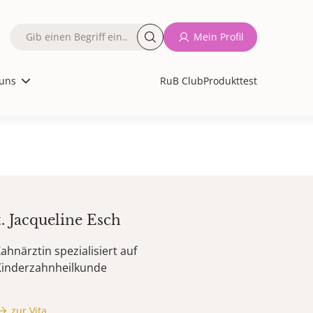
Fulltext
Mein Profil
search
uns
RuB Club
Produkttest
t.
Jacqueline
Esch
ahnärztin spezialisiert auf
Kinderzahnheilkunde
zur Vita