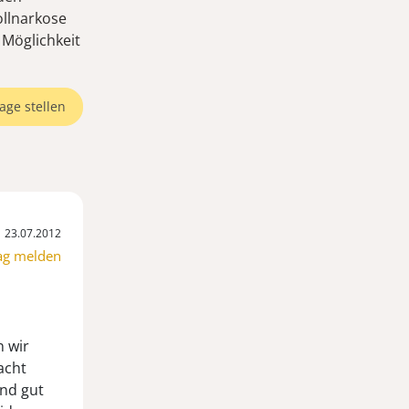
ollnarkose
 Möglichkeit
age stellen
23.07.2012
ag melden
n wir
acht
ind gut