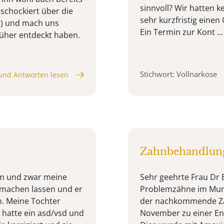
sinnvoll? Wir hatten k
 schockiert über die
sehr kurzfristig ein
m) und mach uns
Ein Termin zur Kont ...
früher entdeckt haben.
Stichwort: Vollnarkose
und Antworten lesen
Zahnbehandlung
em und zwar meine
Sehr geehrte Frau Dr 
 machen lassen und er
Problemzähne im Mund.
n. Meine Tochter
der nachkommende Zah
 hatte ein asd/vsd und
November zu einer Ent