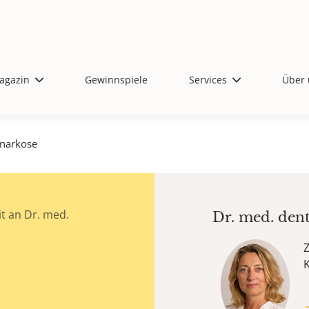
agazin
Gewinnspiele
Services
Über 
lnarkose
t an Dr. med.
Dr. med. den
Z