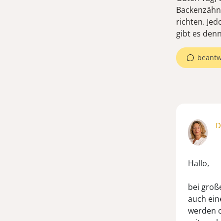
Backenzähne
richten. Je
gibt es den
beantw
D
Hallo,
bei groß
auch ein
werden o