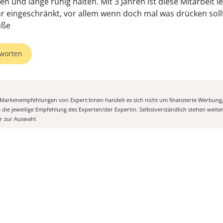
n und lange ruhig halten. Mit 3 Jahren ist diese Mitarbeit l
r eingeschränkt, vor allem wenn doch mal was drücken soll
üße
worten
n Markenempfehlungen von Expert:Innen handelt es sich nicht um finanzierte Werbung
m die jeweilige Empfehlung des Experten/der Expertin. Selbstverständlich stehen weit
er zur Auswahl.