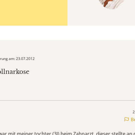
ierung am: 23.07.2012
ollnarkose
2
B
ar mit meiner tochter (3J) beim Zahnarzt, dieser stellte an