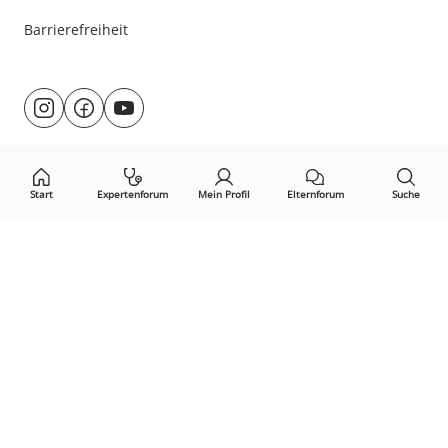
Barrierefreiheit
Besuche
@rund.ums.baby
facebook.com/rundumsbaby.de
youtube.com/@rundumsbaby_
uns
auf:
Start
Expertenforum
Mein Profil
Elternforum
Suche
Öffne Privacy-Manager