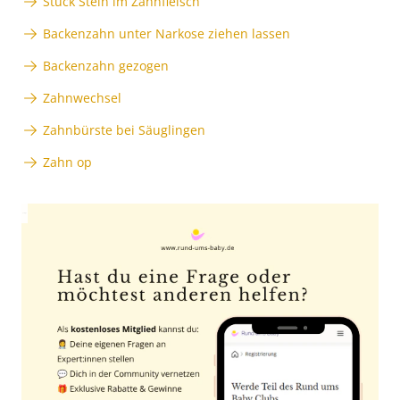
Stück Stein im Zahnfleisch
Backenzahn unter Narkose ziehen lassen
Backenzahn gezogen
Zahnwechsel
Zahnbürste bei Säuglingen
Zahn op
Anzeige