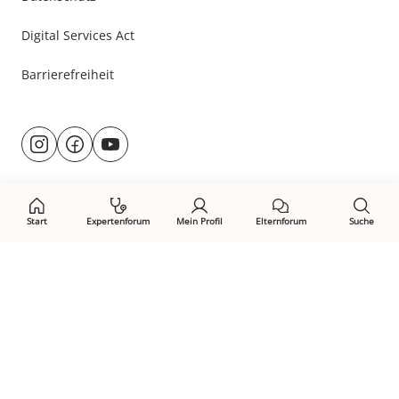
Digital Services Act
Barrierefreiheit
Besuche
@rund.ums.baby
facebook.com/rundumsbaby.de
youtube.com/@rundumsbaby_
uns
auf:
Start
Expertenforum
Mein Profil
Elternforum
Suche
Öffne Privacy-Manager