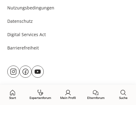
Nutzungsbedingungen
Datenschutz
Digital Services Act
Barrierefreiheit
Besuche
@rund.ums.baby
facebook.com/rundumsbaby.de
youtube.com/@rundumsbaby_
uns
auf:
Start
Expertenforum
Mein Profil
Elternforum
Suche
Öffne Privacy-Manager