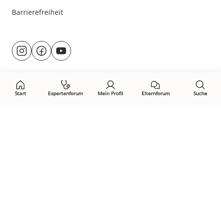
Barrierefreiheit
Besuche
@rund.ums.baby
facebook.com/rundumsbaby.de
youtube.com/@rundumsbaby_
uns
auf:
Start
Expertenforum
Mein Profil
Elternforum
Suche
Öffne Privacy-Manager