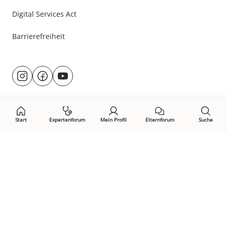
Digital Services Act
Barrierefreiheit
Besuche
@rund.ums.baby
facebook.com/rundumsbaby.de
youtube.com/@rundumsbaby_
uns
auf:
Start
Expertenforum
Mein Profil
Elternforum
Suche
Öffne Privacy-Manager