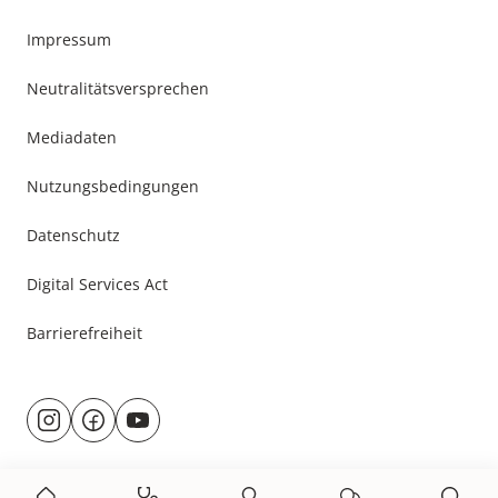
Impressum
Neutralitätsversprechen
Mediadaten
Nutzungsbedingungen
Datenschutz
Digital Services Act
Barrierefreiheit
Besuche
@rund.ums.baby
facebook.com/rundumsbaby.de
youtube.com/@rundumsbaby_
uns
auf: