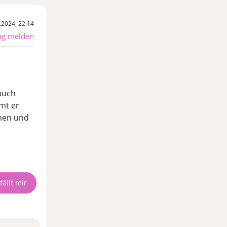
.2024, 22:14
ag melden
 auch
mt er
hen und