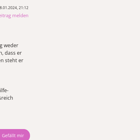
8.01.2024, 21:12
eitrag melden
ag weder
h, dass er
n steht er
lfe-
sreich