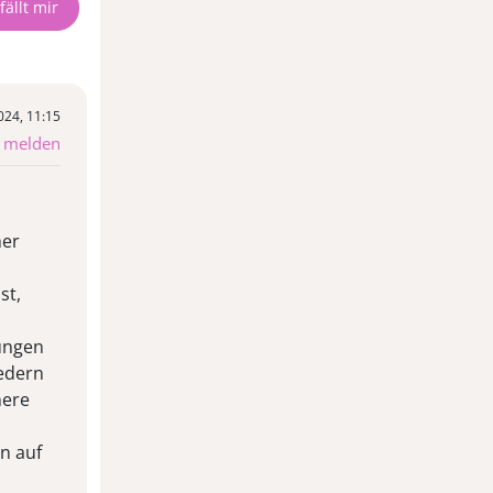
024, 11:15
g melden
her
st,
ungen
iedern
nere
n auf