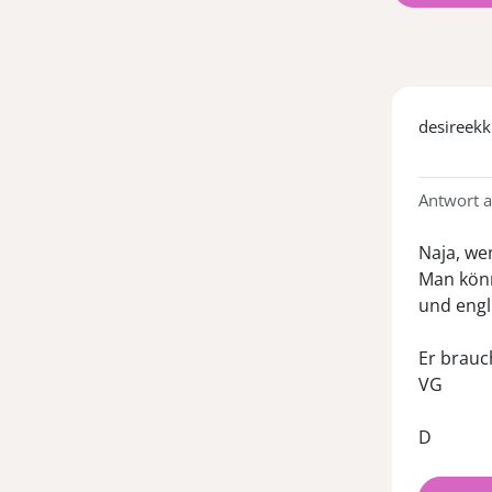
desireekk
Antwort 
Naja, we
Man könn
und engl.
Er brauc
VG
D