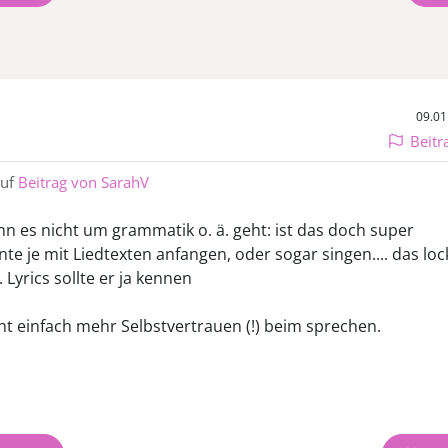
09.01
Beitr
auf
Beitrag von SarahV
nn es nicht um grammatik o. ä. geht: ist das doch super
te je mit Liedtexten anfangen, oder sogar singen.... das loc
 Lyrics sollte er ja kennen
ht einfach mehr Selbstvertrauen (!) beim sprechen.