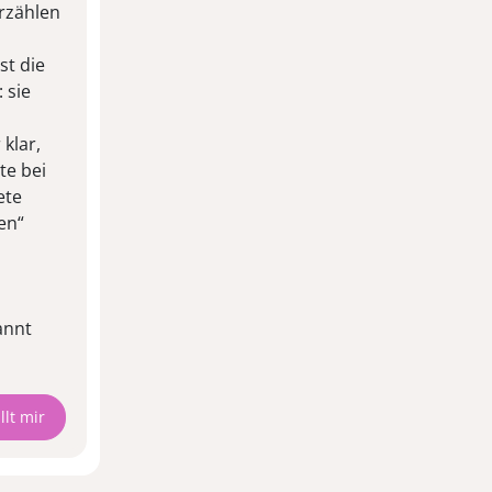
erzählen
st die
 sie
klar,
te bei
ete
en“
annt