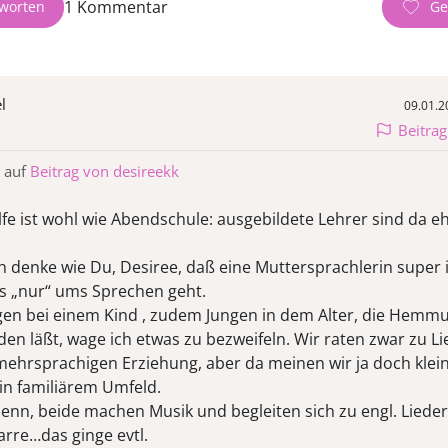
1 Kommentar
worten
l
09.01.2
Beitra
 auf
Beitrag von desireekk
fe ist wohl wie Abendschule: ausgebildete Lehrer sind da e
h denke wie Du, Desiree, daß eine Muttersprachlerin super i
s „nur“ ums Sprechen geht.
gen bei einem Kind , zudem Jungen in dem Alter, die Hemm
en läßt, wage ich etwas zu bezweifeln. Wir raten zwar zu L
mehrsprachigen Erziehung, aber da meinen wir ja doch klei
in familiärem Umfeld.
denn, beide machen Musik und begleiten sich zu engl. Lieder
arre…das ginge evtl.