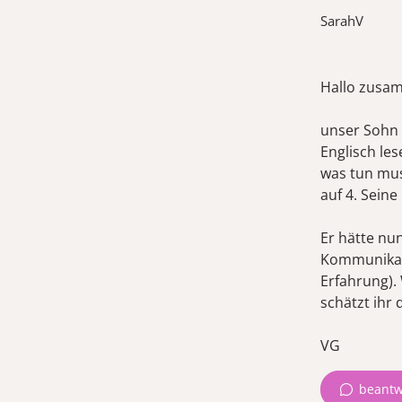
SarahV
Hallo zusa
unser Sohn 
Englisch le
was tun mus
auf 4. Sein
Er hätte nun
Kommunikati
Erfahrung).
schätzt ihr 
VG
beantw