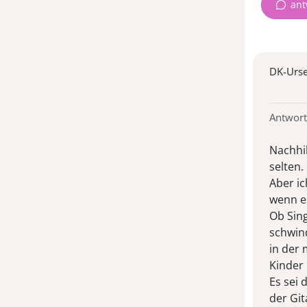
ant
DK-Urse
Antwort
Nachhil
selten.
Aber ic
wenn e
Ob Sin
schwind
in der 
Kinder 
Es sei 
der Git