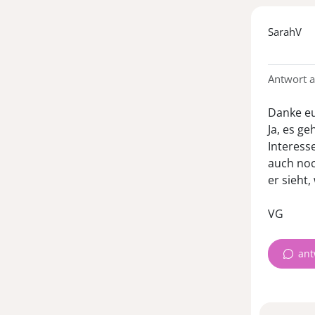
SarahV
Antwort 
Danke eu
Ja, es ge
Interess
auch noc
er sieht,
VG
ant