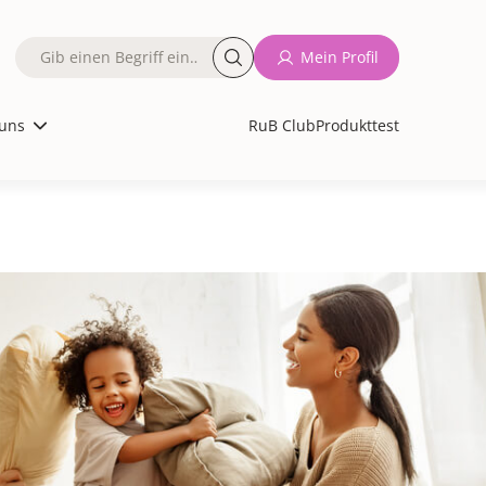
Fulltext
Mein Profil
search
uns
RuB Club
Produkttest