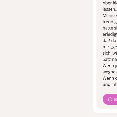
Aber kl
lassen…
Meine s
freudig
hatte s
erledig
daß da
mir „ge
sich, 
Satz n
Wenn je
wegbek
Wenn d
und int
a