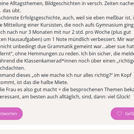
eine Alltagsthemen, Bildgeschichten in versch. Zeiten nach
 das übt.
chönste Erfolgsgeschichte, auch, weil sie eben meßbar ist, i
e Mitteilung einer Kursisten, die noch aufs Gymnasium ging:
ich nach nur 3 Monaten mit nur 2 std. pro Woche (plus gut
ten Hausaufgaben) um 1 Note mündlich verbessert. Mir war 
 nicht unbedingt due Grammatik gemeint war…aber sue hat
lernt“, ohne Hemmungen zu reden. Ich bin sicher, die meld
während die Klassenkamerad*innen noch über einen „richtig
achdachten.
mand dieses „oh wie mache ich nur alles richtig?“ im Kopf
ommt, ist das die halbe Miete.
ie Frau es also gut macht = die besprochenen Themen bek
eressant, am besten auch alltäglich, sind, dann: viel Glück!
ntworten