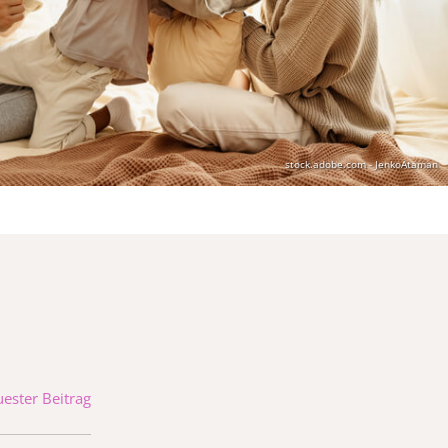
stock.adobe.com - JenkoAtaman
ester Beitrag