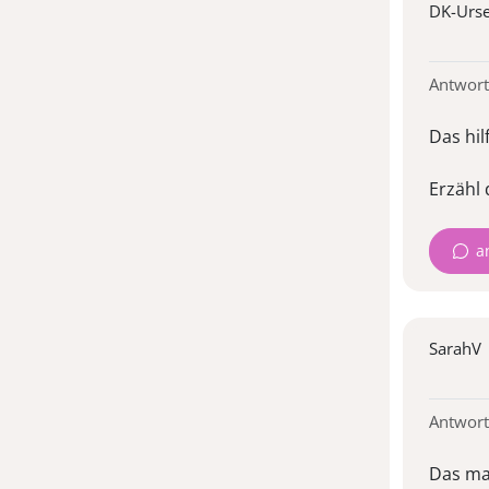
DK-Urse
Antwort
Das hil
Erzähl 
a
SarahV
Antwort
Das mac