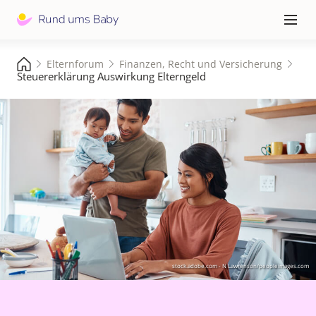
Hauptna
≡
Elternforum
Finanzen, Recht und Versicherung
Steuererklärung Auswirkung Elterngeld
stock.adobe.com - N Lawrenson/peopleimages.com