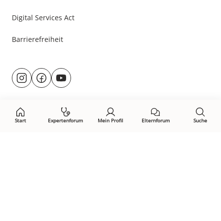
Digital Services Act
Barrierefreiheit
Besuche
@rund.ums.baby
facebook.com/rundumsbaby.de
youtube.com/@rundumsbaby_
uns
auf:
Start
Expertenforum
Mein Profil
Elternforum
Suche
Öffne Privacy-Manager