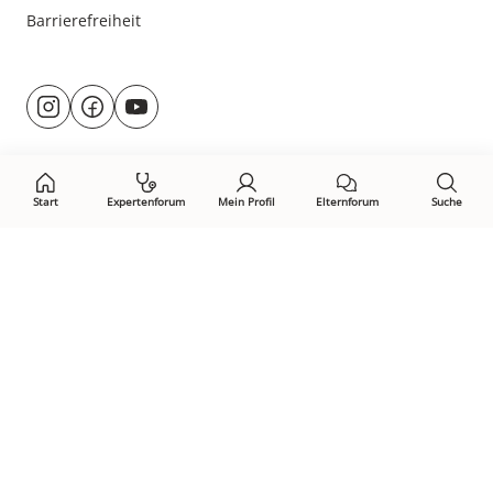
Barrierefreiheit
Besuche
@rund.ums.baby
facebook.com/rundumsbaby.de
youtube.com/@rundumsbaby_
uns
auf:
Start
Expertenforum
Mein Profil
Elternforum
Suche
Öffne Privacy-Manager