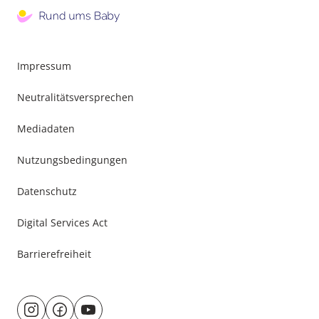
Impressum
Neutralitätsversprechen
Mediadaten
Nutzungsbedingungen
Datenschutz
Digital Services Act
Barrierefreiheit
Besuche
@rund.ums.baby
facebook.com/rundumsbaby.de
youtube.com/@rundumsbaby_
uns