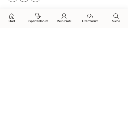
auf:
Start
Expertenforum
Mein Profil
Elternforum
Suche
Öffne Privacy-Manager