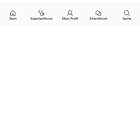
auf:
Start
Expertenforum
Mein Profil
Elternforum
Suche
Öffne Privacy-Manager