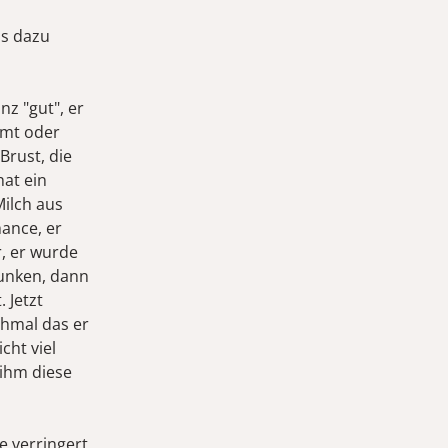
as dazu
nz "gut", er
ommt oder
Brust, die
hat ein
ilch aus
hance, er
r, er wurde
runken, dann
 Jetzt
chmal das er
ht viel
ihm diese
e verringert