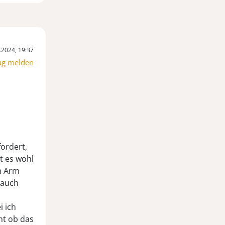
.2024, 19:37
ag melden
fordert,
st es wohl
m Arm
 auch
 ich
ht ob das