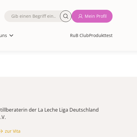
Fulltext
Mein Profil
search
uns
RuB Club
Produkttest
tillberaterin der La Leche Liga Deutschland
.V.
zur Vita