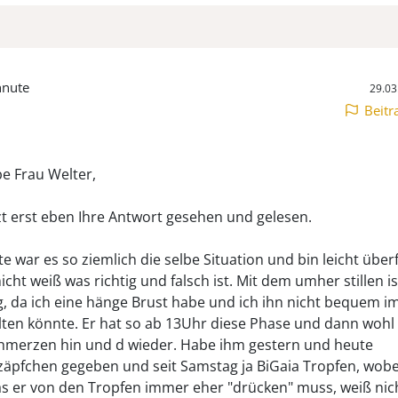
hnute
29.03
Beitr
be Frau Welter,
zt erst eben Ihre Antwort gesehen und gelesen.
e war es so ziemlich die selbe Situation und bin leicht über
nicht weiß was richtig und falsch ist. Mit dem umher stillen i
g, da ich eine hänge Brust habe und ich ihn nicht bequem i
lten könnte. Er hat so ab 13Uhr diese Phase und dann wohl
merzen hin und d wieder. Habe ihm gestern und heute
pfchen gegeben und seit Samstag ja BiGaia Tropfen, wobei
s er von den Tropfen immer eher "drücken" muss, weiß nic