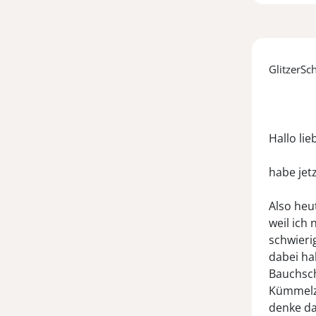
GlitzerSc
Hallo lie
habe jet
Also heut
weil ich 
schwieri
dabei ha
Bauchsch
Kümmelzä
denke da