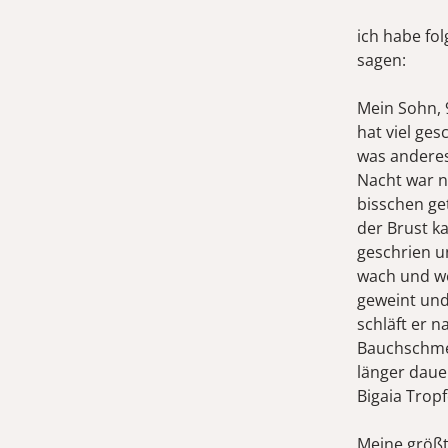
ich habe fo
sagen:
Mein Sohn, 
hat viel ges
was anderes 
Nacht war n
bisschen ge
der Brust k
geschrien u
wach und we
geweint und
schläft er 
Bauchschmer
länger daue
Bigaia Trop
Meine größte