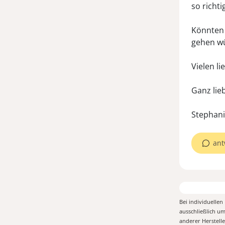
so richti
Könnten 
gehen wü
Vielen l
Ganz li
ant
Bei individuelle
ausschließlich u
anderer Herstell