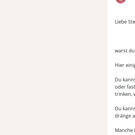
Liebe St
warst du
Hier eini
Du kanns
oder fast
trinken,
Du kanns
dränge a
Manche B