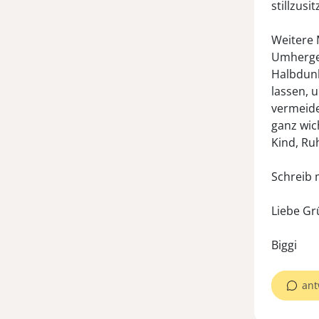
stillzusit
Weitere 
Umhergeh
Halbdunke
lassen, 
vermeide
ganz wic
Kind, Ru
Schreib 
Liebe Gr
ant