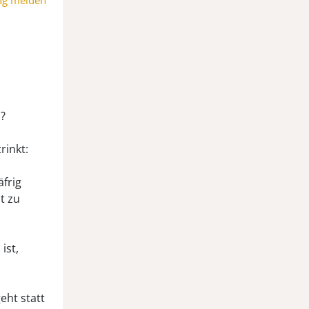
ag melden
?
rinkt:
frig
t zu
ist,
eht statt