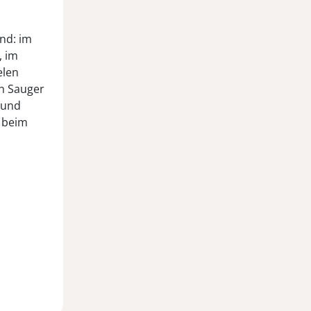
nd: im
, im
elen
en Sauger
 und
h beim