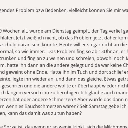
lgendes Problem bzw Bedenken, vielleicht können Sie mir w
9 Wochen alt, wurde am Dienstag geimpft, der Tag verlief ga
chlafen. Jetzt weiß ich nicht, ob das Problem jetzt daher k
schuld daran sein könnte. Heute will er so gar nicht an die 
ormal, so wie immer. Das Problem fing so ab 13Uhr an, er 
trunken und fing an zu weinen und schreien, obwohl noch M
am, hatte ihn dann an die andere gelegt und da war keine C
nd geweint ohne Ende. Hatte ihn im Tuch und dort schlief e
inte, legte ihn wieder an, und dann das gleiche. Etwas get
 geschrien und die andere wollte er überhaupt wieder nicht.
nach langem versuch ihn zu beruhigen. Ich glaube auch man
zen hat oder andere Schmerzen?! Aber würde das dann nic
rn wenn es Bauchschmerzen wären? Seit Samstag gebe ich 
fen, kann das damit was zu tun haben?
 Sorge ist, das wenn er so wenig trinkt, sich die Milchmeng