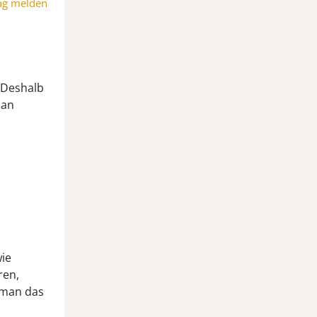
ag melden
. Deshalb
 an
wie
ren,
 man das