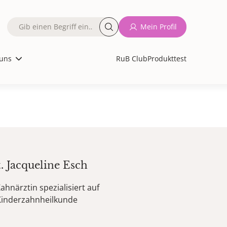
Fulltext
Mein Profil
search
uns
RuB Club
Produkttest
t.
Jacqueline
Esch
ahnärztin spezialisiert auf
Kinderzahnheilkunde