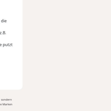
 die
z.B.
ne putzt
, sondern
ere Marken