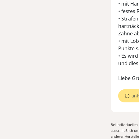
• mit Ha
• festes
• Strafen
hartnäck
Zähne a
• mit Lo
Punkte s
• Es wird
und dies
Liebe Gr
ant
Bei individuelle
ausschließlich u
anderer Herstell