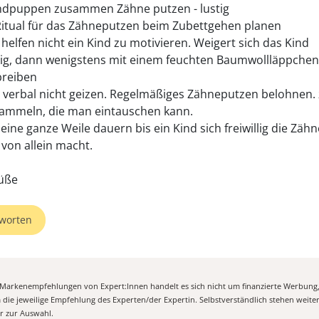
ndpuppen zusammen Zähne putzen - lustig
 Ritual für das Zähneputzen beim Zubettgehen planen
 helfen nicht ein Kind zu motivieren. Weigert sich das Kind
ig, dann wenigstens mit einem feuchten Baumwollläppchen
breiben
b verbal nicht geizen. Regelmäßiges Zähneputzen belohnen. 
ammeln, die man eintauschen kann.
 eine ganze Weile dauern bis ein Kind sich freiwillig die Zäh
 von allein macht.
üße
worten
n Markenempfehlungen von Expert:Innen handelt es sich nicht um finanzierte Werbung
m die jeweilige Empfehlung des Experten/der Expertin. Selbstverständlich stehen weit
er zur Auswahl.