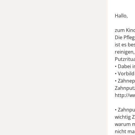
Hallo,
zum Kind
Die Pfle
ist es b
reinigen
Putzritua
• Dabei 
• Vorbil
• Zähnep
Zahnputz
http://w
• Zahnpu
wichtig 
warum ma
nicht ma