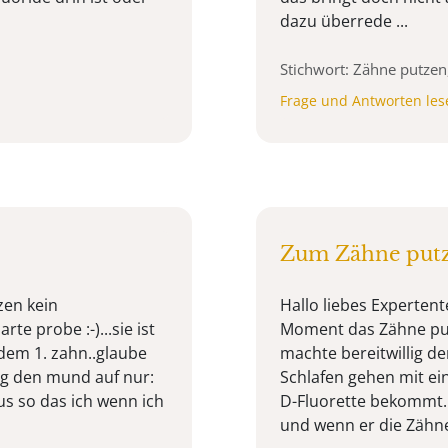
dazu überrede ...
Stichwort: Zähne putze
Frage und Antworten les
Zum Zähne putz
zen kein
Hallo liebes Experten
rte probe :-)...sie ist
Moment das Zähne putze
dem 1. zahn..glaube
machte bereitwillig d
lig den mund auf nur:
Schlafen gehen mit ein
us so das ich wenn ich
D-Fluorette bekommt.
und wenn er die Zähne 