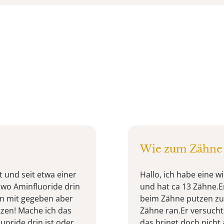
Wie zum Zähne 
t und seit etwa einer
Hallo, ich habe eine w
 wo Aminfluoride drin
und hat ca 13 Zähne.E
ten mit gegeben aber
beim Zähne putzen zu 
utzen! Mache ich das
Zähne ran.Er versucht
luoride drin ist oder
das bringt doch nicht a