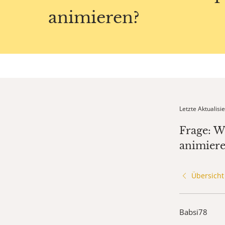
animieren?
Letzte Aktualis
Frage: W
animier
Übersicht
Babsi78