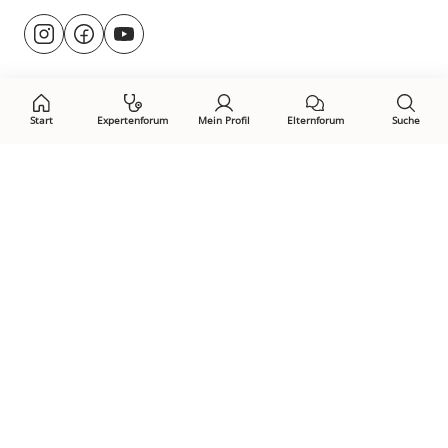
Besuche
@rund.ums.baby
facebook.com/rundumsbaby.de
youtube.com/@rundumsbaby_
uns
auf:
Start
Expertenforum
Mein Profil
Elternforum
Suche
Öffne Privacy-Manager