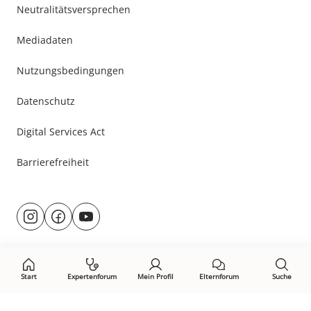
Neutralitätsversprechen
Mediadaten
Nutzungsbedingungen
Datenschutz
Digital Services Act
Barrierefreiheit
Besuche
@rund.ums.baby
facebook.com/rundumsbaby.de
youtube.com/@rundumsbaby_
uns
auf:
Start
Expertenforum
Mein Profil
Elternforum
Suche
Öffne Privacy-Manager