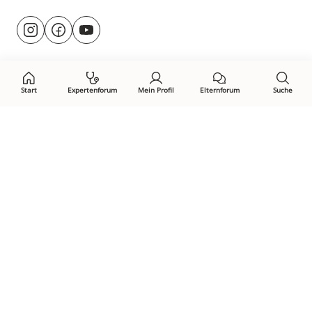
Besuche
@rund.ums.baby
facebook.com/rundumsbaby.de
youtube.com/@rundumsbaby_
uns
auf:
Start
Expertenforum
Mein Profil
Elternforum
Suche
Öffne Privacy-Manager