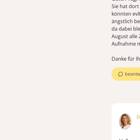
Sie hat dor
könnten evlt
ängstlich b
da dabei ble
August alle
Aufnahme 
Danke für Ih
beantw
D