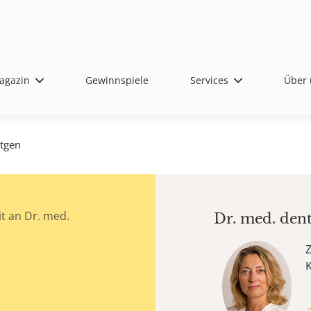
agazin
Gewinnspiele
Services
Über 
tgen
t an Dr. med.
Dr. med. den
Z