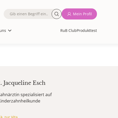
Fulltext
Mein Profil
search
uns
RuB Club
Produkttest
t.
Jacqueline
Esch
ahnärztin spezialisiert auf
Kinderzahnheilkunde
zur Vita