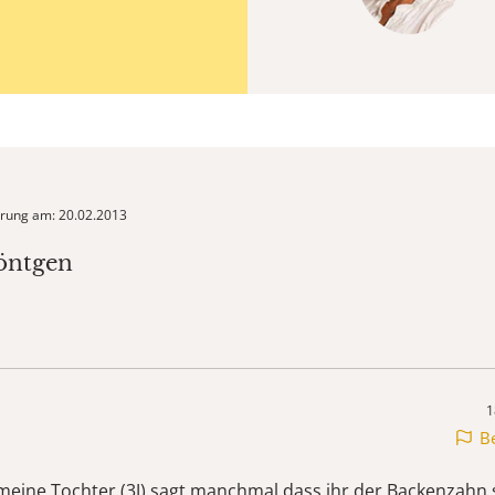
ierung am: 20.02.2013
öntgen
1
B
meine Tochter (3J) sagt manchmal dass ihr der Backenzahn