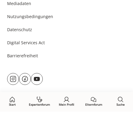
Mediadaten
Nutzungsbedingungen
Datenschutz
Digital Services Act
Barrierefreiheit
Besuche
@rund.ums.baby
facebook.com/rundumsbaby.de
youtube.com/@rundumsbaby_
uns
auf:
Start
Expertenforum
Mein Profil
Elternforum
Suche
Öffne Privacy-Manager