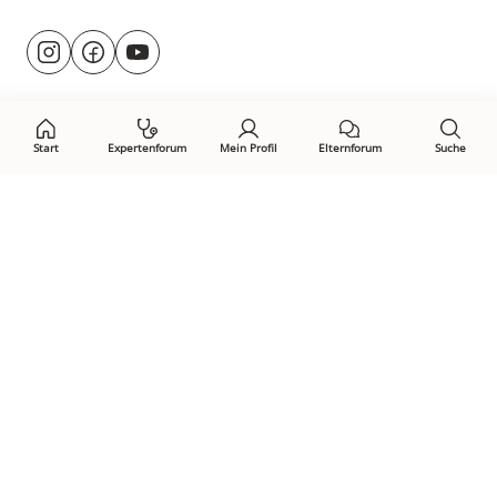
Besuche
@rund.ums.baby
facebook.com/rundumsbaby.de
youtube.com/@rundumsbaby_
uns
auf:
Start
Expertenforum
Mein Profil
Elternforum
Suche
Öffne Privacy-Manager