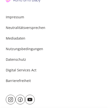
Impressum
Neutralitätsversprechen
Mediadaten
Nutzungsbedingungen
Datenschutz
Digital Services Act
Barrierefreiheit
Besuche
@rund.ums.baby
facebook.com/rundumsbaby.de
youtube.com/@rundumsbaby_
uns
auf: