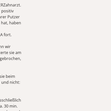
ERZahnarzt.
 positiv
hrer Putzer
 hat, haben
A fort.
nn wir
terte sie am
abgebrochen,
sie beim
 und nicht:
sschließlich
a. 30 min.