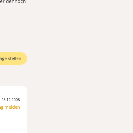
Aber dennoch
age stellen
28.12.2008
ag melden