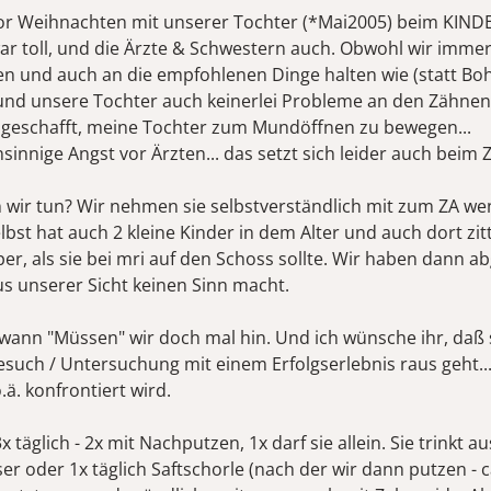
or Weihnachten mit unserer Tochter (*Mai2005) beim KIND
war toll, und die Ärzte & Schwestern auch. Obwohl wir immer
n und auch an die empfohlenen Dinge halten wie (statt Bo
 und unsere Tochter auch keinerlei Probleme an den Zähnen
ht geschafft, meine Tochter zum Mundöffnen zu bewegen...
sinnige Angst vor Ärzten... das setzt sich leider auch beim Z
wir tun? Wir nehmen sie selbstverständlich mit zum ZA we
lbst hat auch 2 kleine Kinder in dem Alter und auch dort zit
er, als sie bei mri auf den Schoss sollte. Wir haben dann 
us unserer Sicht keinen Sinn macht.
wann "Müssen" wir doch mal hin. Und ich wünsche ihr, daß 
esuch / Untersuchung mit einem Erfolgserlebnis raus geht...
.ä. konfrontiert wird.
x täglich - 2x mit Nachputzen, 1x darf sie allein. Sie trinkt au
r oder 1x täglich Saftschorle (nach der wir dann putzen - c