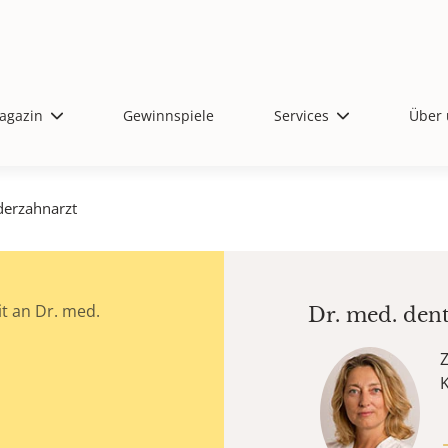
agazin
Gewinnspiele
Services
Über 
derzahnarzt
t an Dr. med.
Dr. med. den
Z