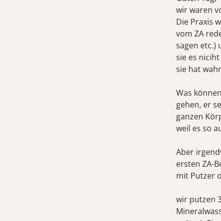
wir waren v
Die Praxis 
vom ZA rede
sagen etc.)
sie es nici
sie hat wahn
Was können 
gehen, er se
ganzen Körp
weil es so a
Aber irgend
ersten ZA-B
mit Putzer o
wir putzen 3
Mineralwasse