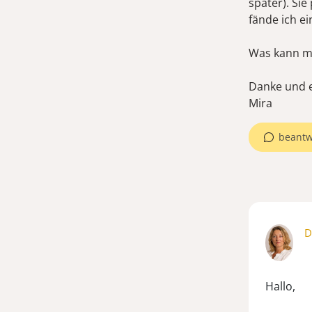
später). Sie
fände ich e
Was kann m
Danke und e
Mira
beantw
D
Hallo,