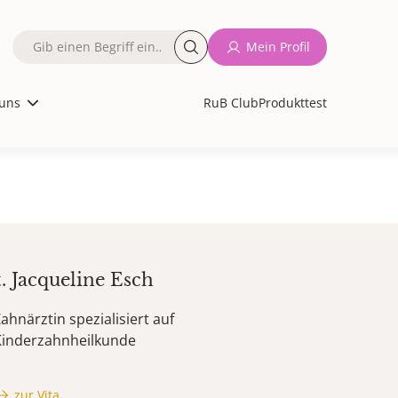
Fulltext
Mein Profil
search
uns
RuB Club
Produkttest
t.
Jacqueline
Esch
ahnärztin spezialisiert auf
Kinderzahnheilkunde
zur Vita