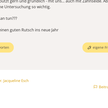
 putzt gern und gründlich - mit uns... auch mit Zahnseide. 
ine Untersuchung so wichtig.
an tun???
inen guten Rutsch ins neue Jahr
orten
eigene Fr
r. Jacqueline Esch
Beitr