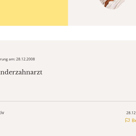
ierung am: 28.12.2008
inderzahnarzt
tiv
28.12
B