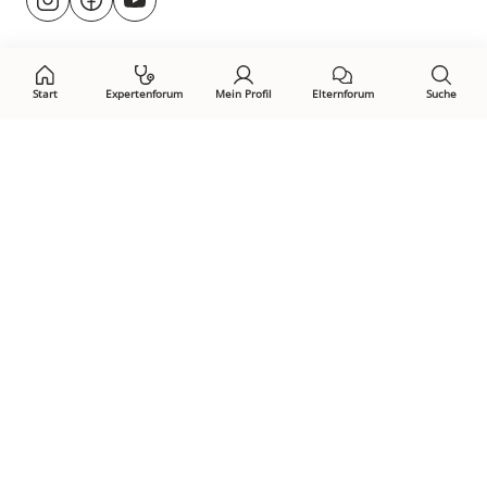
@rund.ums.baby
facebook.com/rundumsbaby.de
youtube.com/@rundumsbaby_
uns
auf:
Start
Expertenforum
Mein Profil
Elternforum
Suche
Öffne Privacy-Manager