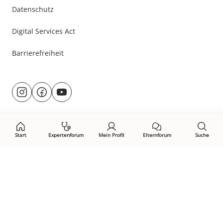
Datenschutz
Digital Services Act
Barrierefreiheit
Besuche
@rund.ums.baby
facebook.com/rundumsbaby.de
youtube.com/@rundumsbaby_
uns
auf:
Start
Expertenforum
Mein Profil
Elternforum
Suche
Öffne Privacy-Manager