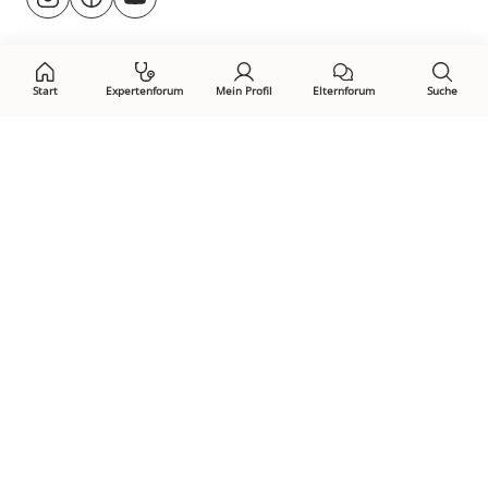
@rund.ums.baby
facebook.com/rundumsbaby.de
youtube.com/@rundumsbaby_
uns
auf:
Start
Expertenforum
Mein Profil
Elternforum
Suche
Öffne Privacy-Manager