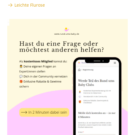
Leichte Flurose
Anzeige