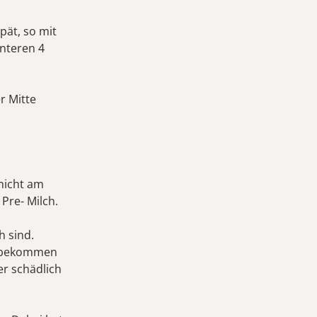
pät, so mit
nteren 4
r Mitte
 nicht am
Pre- Milch.
h sind.
en bekommen
er schädlich