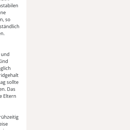
nstabilen
hne
n, so
ständlich
en.
s und
Kind
glich
idgehalt
ag sollte
en. Das
e Eltern
rühzeitig
eise