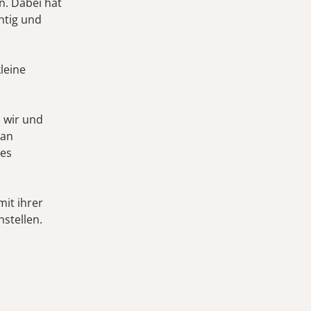
n. Dabei hat
htig und
leine
 wir und
 an
 es
it ihrer
stellen.