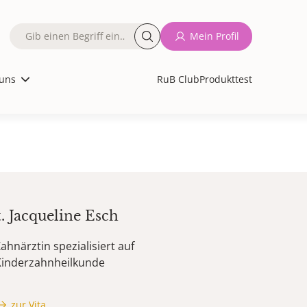
Fulltext
Mein Profil
search
uns
RuB Club
Produkttest
t.
Jacqueline
Esch
ahnärztin spezialisiert auf
Kinderzahnheilkunde
zur Vita