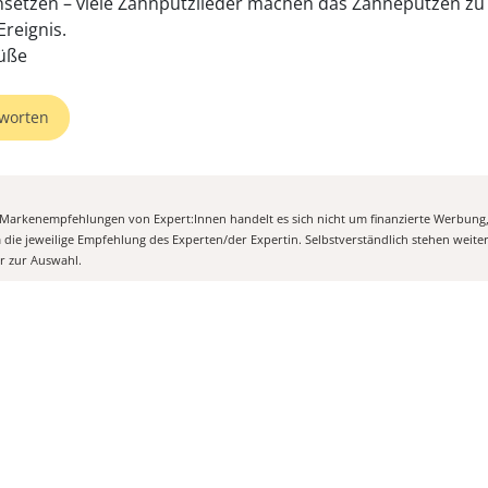
nsetzen – viele Zahnputzlieder machen das Zähneputzen zu
Ereignis.
üße
worten
n Markenempfehlungen von Expert:Innen handelt es sich nicht um finanzierte Werbung
m die jeweilige Empfehlung des Experten/der Expertin. Selbstverständlich stehen weit
er zur Auswahl.