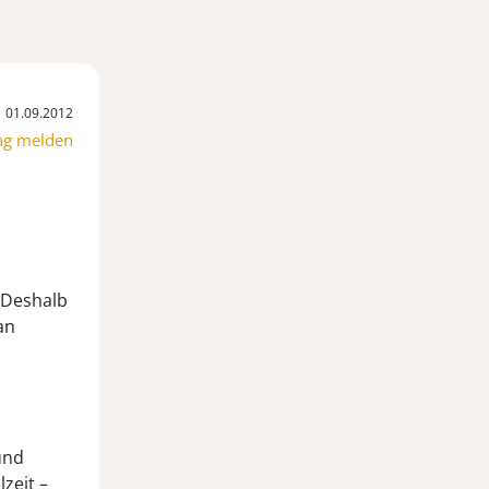
01.09.2012
ag melden
. Deshalb
an
und
zeit –