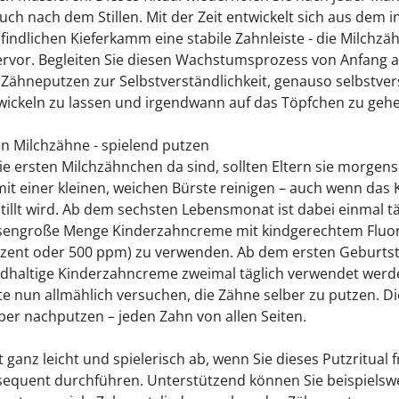
uch nach dem Stillen. Mit der Zeit entwickelt sich aus dem i
indlichen Kieferkamm eine stabile Zahnleiste - die Milchzä
ervor. Begleiten Sie diesen Wachstumsprozess von Anfang a
 Zähneputzen zur Selbstverständlichkeit, genauso selbstver
 wickeln zu lassen und irgendwann auf das Töpfchen zu geh
en Milchzähne - spielend putzen
ie ersten Milchzähnchen da sind, sollten Eltern sie morgen
it einer kleinen, weichen Bürste reinigen – auch wenn das 
tillt wird. Ab dem sechsten Lebensmonat ist dabei einmal tä
sengroße Menge Kinderzahncreme mit kindgerechtem Fluor
ozent oder 500 ppm) zu verwenden. Ab dem ersten Geburtst
ridhaltige Kinderzahncreme zweimal täglich verwendet werd
lte nun allmählich versuchen, die Zähne selber zu putzen. Di
aber nachputzen – jeden Zahn von allen Seiten.
t ganz leicht und spielerisch ab, wenn Sie dieses Putzritual f
equent durchführen. Unterstützend können Sie beispielsw