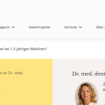
agazin
Gewinnspiele
Services
Über 
ies bei 1,5 jährigen Mädchen?
t an Dr. med.
Dr. med. den
Z
n