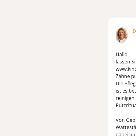
D
Hallo,
lassen S
www.kin
Zähne pu
Die Pfle
ist es b
reinigen
Putzritua
Von Gebu
Wattestä
dabei au