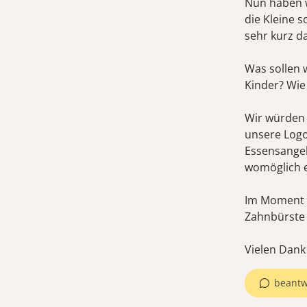
Nun haben w
die Kleine 
sehr kurz d
Was sollen w
Kinder? Wie
Wir würden 
unsere Logo
Essensangeb
womöglich e
Im Moment p
Zahnbürste 
Vielen Dank
beantw