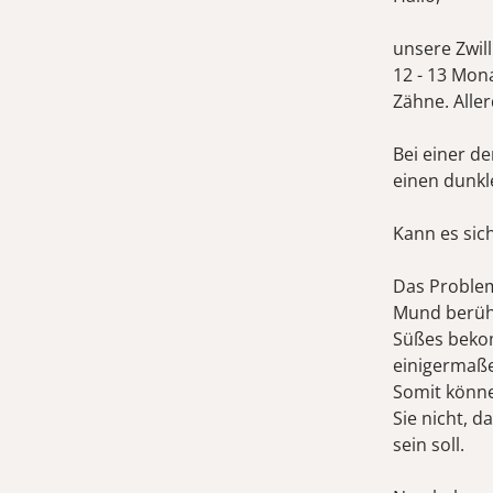
unsere Zwill
12 - 13 Mon
Zähne. Aller
Bei einer d
einen dunkle
Kann es sic
Das Problem
Mund berühre
Süßes bekom
einigermaße
Somit könne
Sie nicht, d
sein soll.