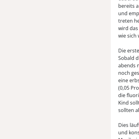
bereits a
und empf
treten h
wird das
wie sich
Die erst
Sobald d
abends m
noch ges
eine erb
(0,05 Pr
die fluo
Kind sol
sollten 
Dies läuf
und kons