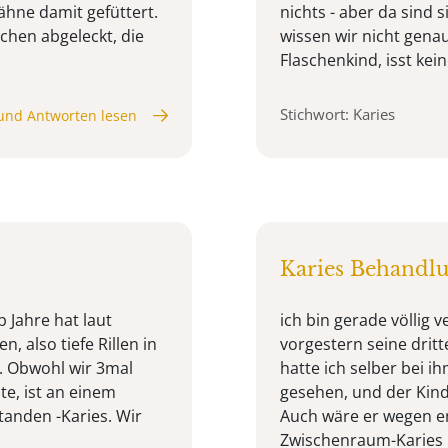
ähne damit gefüttert.
nichts - aber da sind
chen abgeleckt, die
wissen wir nicht genau.
Flaschenkind, isst keine
Stichwort: Karies
und Antworten lesen
Karies Behandlun
 Jahre hat laut
ich bin gerade völlig v
 also tiefe Rillen in
vorgestern seine drit
. Obwohl wir 3mal
hatte ich selber bei i
te, ist an einem
gesehen, und der Kind
tanden -Karies. Wir
Auch wäre er wegen en
Zwischenraum-Karies .