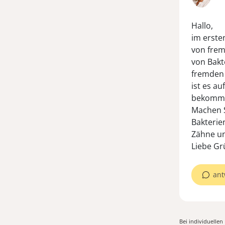
Hallo,
im erste
von frem
von Bakte
fremden 
ist es a
bekommen
Machen S
Bakterie
Zähne un
Liebe Gr
ant
Bei individuelle