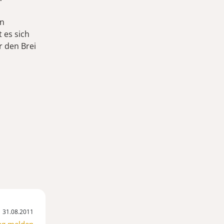
in
 es sich
r den Brei
31.08.2011