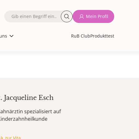
Fulltext
Mein Profil
search
uns
RuB Club
Produkttest
t.
Jacqueline
Esch
ahnärztin spezialisiert auf
Kinderzahnheilkunde
zur Vita