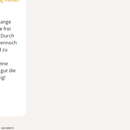
ag melden
lange
 frei
. Durch
 Dennoch
d zu
eine
gut die
ig!
, sondern