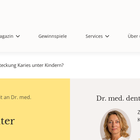
agazin
Gewinnspiele
Services
Über 
teckung Karies unter Kindern?
t an Dr. med.
Dr. med. den
Z
ter