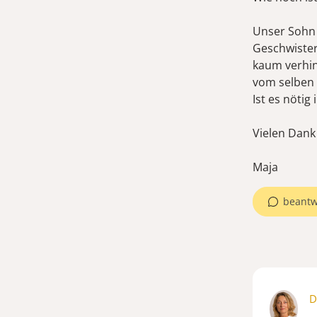
Unser Sohn 
Geschwister
kaum verhin
vom selben 
Ist es nötig
Vielen Dank
Maja
beantw
D