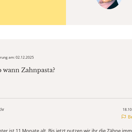
ierung am: 02.12.2025
b wann Zahnpasta?
tiv
18.10
B
er ist 11 Monate alt. Bis jetzt putzen wir ihr die Zähne im