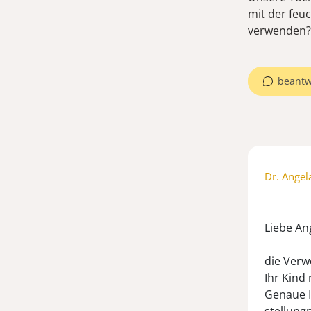
mit der feu
verwenden?
beantw
Dr. Angel
Liebe An
die Verw
Ihr Kind
Genaue I