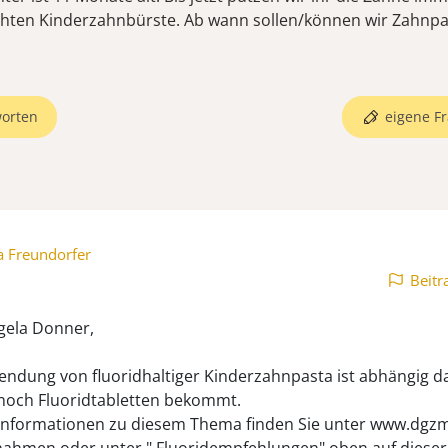
chten Kinderzahnbürste. Ab wann sollen/können wir Zahnpa
orten
eigene Fr
a Freundorfer
Beitr
gela Donner,
endung von fluoridhaltiger Kinderzahnpasta ist abhängig d
 noch Fluoridtabletten bekommt.
nformationen zu diesem Thema finden Sie unter www.dgzm