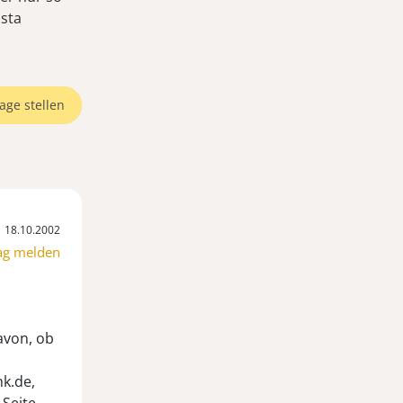
sta
age stellen
18.10.2002
ag melden
avon, ob
k.de,