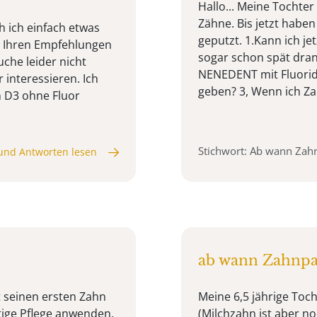
Hallo... Meine Tochter 
Zähne. Bis jetzt hab
h ich einfach etwas
geputzt. 1.Kann ich je
on Ihren Empfehlungen
sogar schon spät dran
uche leider nicht
NENEDENT mit Fluorid 
 interessieren. Ich
geben? 3, Wenn ich Za
 D3 ohne Fluor
Stichwort: Ab wann Zah
und Antworten lesen
ab wann Zahnpas
t seinen ersten Zahn
Meine 6,5 jährige Toc
tige Pflege anwenden.
(Milchzahn ist aber no