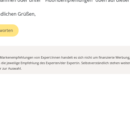
nahmen oder unter " Fluoridempfehlungen" oben auf dieser 
ndlichen Grüßen,
worten
n Markenempfehlungen von Expert:Innen handelt es sich nicht um finanzierte Werbung
m die jeweilige Empfehlung des Experten/der Expertin. Selbstverständlich stehen weit
er zur Auswahl.