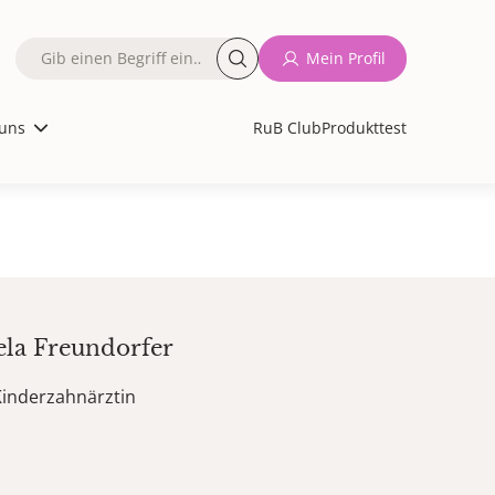
Fulltext
Mein Profil
search
uns
RuB Club
Produkttest
ela
Freundorfer
Kinderzahnärztin