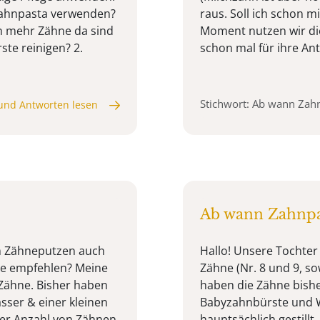
 Zahnpasta verwenden?
raus. Soll ich schon m
ch mehr Zähne da sind
Moment nutzen wir die
ste reinigen? 2.
schon mal für ihre An
Stichwort: Ab wann Zah
und Antworten lesen
Ab wann Zahnpa
im Zähneputzen auch
Hallo! Unsere Tochter 
e empfehlen? Meine
Zähne (Nr. 8 und 9, s
 Zähne. Bisher haben
haben die Zähne bish
ser & einer kleinen
Babyzahnbürste und W
eser Anzahl von Zähnen
hauptsächlich gestillt,