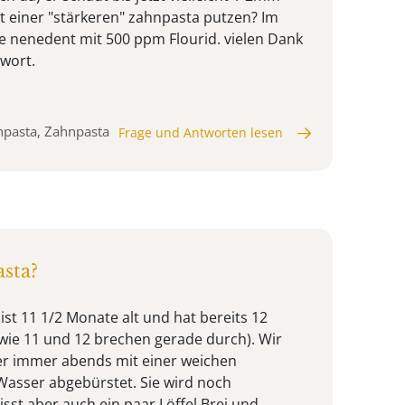
it einer "stärkeren" zahnpasta putzen? Im
 nenedent mit 500 ppm Flourid. vielen Dank
twort.
npasta, Zahnpasta
Frage und Antworten lesen
sta?
ist 11 1/2 Monate alt und hat bereits 12
owie 11 und 12 brechen gerade durch). Wir
er immer abends mit einer weichen
asser abgebürstet. Sie wird noch
 isst aber auch ein paar Löffel Brei und