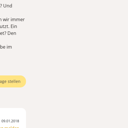
n? Und
en wir immer
tzt. Ein
net? Den
abe im
age stellen
09.01.2018