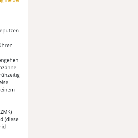
ag melden
neputzen
führen
fengehen
chzähne.
rühzeitig
eise
 einem
GZMK)
d (diese
rid