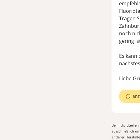
empfehl
Fluoridt
Tragen S
Zahnbürs
noch nic
gering is
Es kann 
nächstes
Liebe Gr
ant
Bei individuelle
ausschließlich u
anderer Herstell