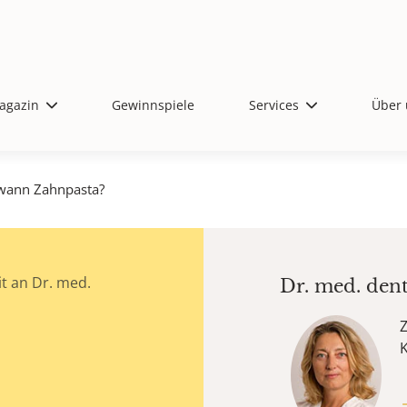
agazin
Gewinnspiele
Services
Über 
wann Zahnpasta?
t an Dr. med.
Dr. med. den
Z