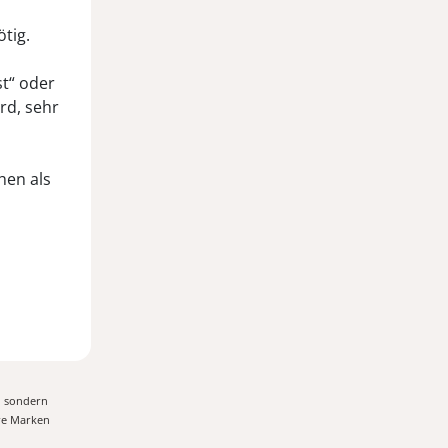
tig.
st“ oder
rd, sehr
hen als
, sondern
ere Marken