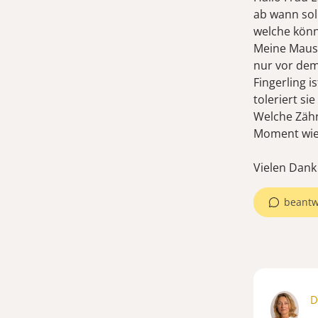
ab wann so
welche könn
Meine Maus 
nur vor dem
Fingerling i
toleriert si
Welche Zähn
Moment wied
Vielen Dank
beantw
D