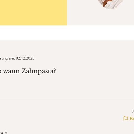
ierung am: 02.12.2025
b wann Zahnpasta?
0
B
sch,