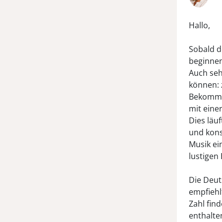
Hallo,
Sobald d
beginnen
Auch seh
können: z
Bekommt 
mit eine
Dies läuf
und kons
Musik ei
lustigen 
Die Deut
empfiehl
Zahl fin
enthalten