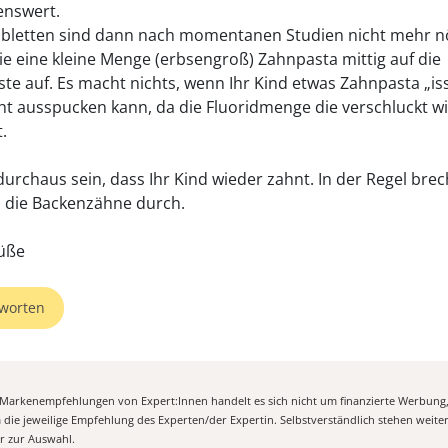
enswert.
abletten sind dann nach momentanen Studien nicht mehr nö
ie eine kleine Menge (erbsengroß) Zahnpasta mittig auf die
te auf. Es macht nichts, wenn Ihr Kind etwas Zahnpasta „is
ht ausspucken kann, da die Fluoridmenge die verschluckt wi
t.
durchaus sein, dass Ihr Kind wieder zahnt. In der Regel brec
 die Backenzähne durch.
üße
worten
n Markenempfehlungen von Expert:Innen handelt es sich nicht um finanzierte Werbung
m die jeweilige Empfehlung des Experten/der Expertin. Selbstverständlich stehen weit
er zur Auswahl.