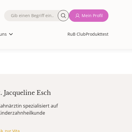
Fulltext
Mein Profil
search
uns
RuB Club
Produkttest
t.
Jacqueline
Esch
ahnärztin spezialisiert auf
Kinderzahnheilkunde
zur Vita