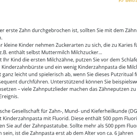
Beitr
er erste Zahn durchgebrochen ist, sollten Sie mit dem Zäh
.
r kleine Kinder nehmen Zuckerarten zu sich, die zu Karies 
.B. enthält selbst Muttermilch Milchzucker...
Ihr Kind die ersten Milchzähne, putzen Sie vor dem Schla
r Kinderzahnbürste und ein wenig Kinderzahnpasta die Mil
t ganz leicht und spielerisch ab, wenn Sie dieses Putzritual f
equent durchführen. Unterstützend können Sie beispielsw
nsetzen – viele Zahnputzlieder machen das Zähneputzen zu
Ereignis.
sche Gesellschaft für Zahn-, Mund- und Kieferheilkunde (D
t Kinderzahnpasta mit Fluorid. Diese enthält 500 ppm Fluori
den Sie auf der Zahnpastatube. Sollte mehr als 500 ppm Fluo
 sein, ist die Zahnpasta erst ab dem Alter von ca. 6 Jahren