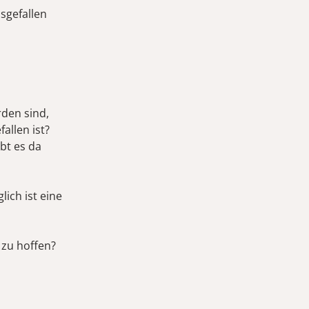
sgefallen
rden sind,
allen ist?
ibt es da
ich ist eine
 zu hoffen?