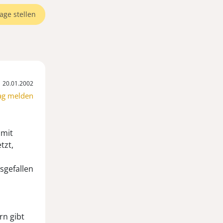
age stellen
20.01.2002
ag melden
 mit
tzt,
sgefallen
rn gibt