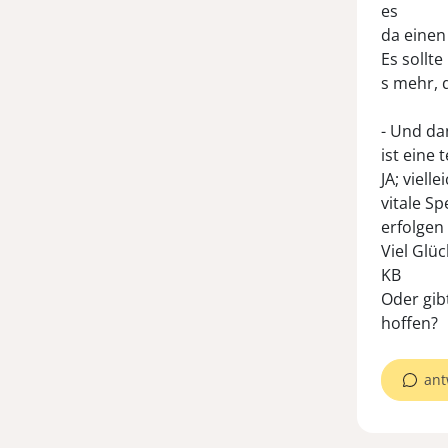
es
da eine
Es sollte
s mehr, 
- Und da
ist eine
JA; viel
vitale S
erfolgen
Viel Glüc
KB
Oder gib
hoffen?
ant