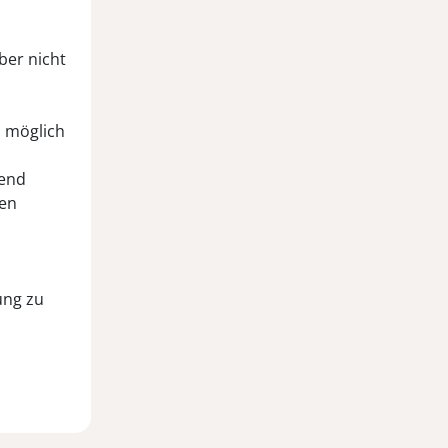
ber nicht
s möglich
gend
ien
ung zu