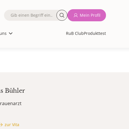
Fulltext
Mein Profil
search
uns
RuB Club
Produkttest
s
Bühler
Frauenarzt
zur Vita