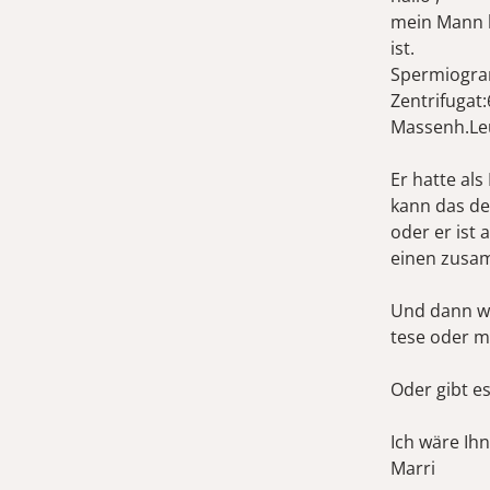
mein Mann h
ist.
Spermiogra
Zentrifugat
Massenh.Le
Er hatte al
kann das de
oder er ist 
einen zusa
Und dann wü
tese oder 
Oder gibt e
Ich wäre Ih
Marri