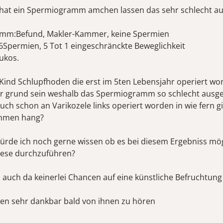
at ein Spermiogramm amchen lassen das sehr schlecht au
mm:Befund, Makler-Kammer, keine Spermien
:6Spermien, 5 Tot 1 eingeschränckte Beweglichkeit
ukos.
s Kind Schlupfhoden die erst im 5ten Lebensjahr operiert wo
r grund sein weshalb das Spermiogramm so schlecht ausgef
auch schon an Varikozele links operiert worden in wie fern g
mmen hang?
rde ich noch gerne wissen ob es bei diesem Ergebniss mögl
mese durchzuführen?
s auch da keinerlei Chancen auf eine künstliche Befruchtung
nen sehr dankbar bald von ihnen zu hören