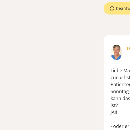
beantw
D
Liebe Mar
zunächst
Patienten
Sonntag
kann das
ist?
JA!!
- oder er