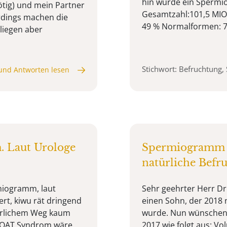
hin wurde ein Spermi
ötig) und mein Partner
Gesamtzahl:101,5 MI
rdings machen die
49 % Normalformen: 7
liegen aber
Stichwort: Befruchtung
und Antworten lesen
 Laut Urologe
Spermiogramm s
natürliche Befr
miogramm, laut
Sehr geehrter Herr Dr
ert, kiwu rät dringend
einen Sohn, der 2018 
türlichem Weg kaum
wurde. Nun wünschen 
m OAT Syndrom wäre
2017 wie folgt aus: 