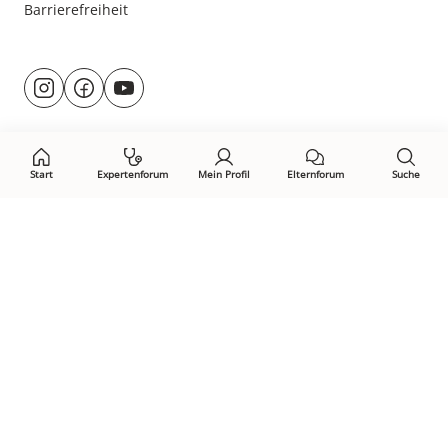
Barrierefreiheit
Besuche
@rund.ums.baby
facebook.com/rundumsbaby.de
youtube.com/@rundumsbaby_
uns
auf:
Start
Expertenforum
Mein Profil
Elternforum
Suche
Öffne Privacy-Manager