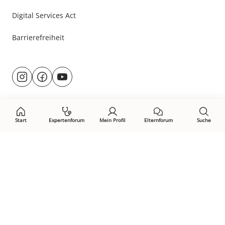
Digital Services Act
Barrierefreiheit
Besuche
@rund.ums.baby
facebook.com/rundumsbaby.de
youtube.com/@rundumsbaby_
uns
auf:
Start
Expertenforum
Mein Profil
Elternforum
Suche
Öffne Privacy-Manager