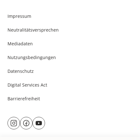
Impressum
Neutralitätsversprechen
Mediadaten
Nutzungsbedingungen
Datenschutz
Digital Services Act
Barrierefreiheit
Besuche
@rund.ums.baby
facebook.com/rundumsbaby.de
youtube.com/@rundumsbaby_
uns
auf: