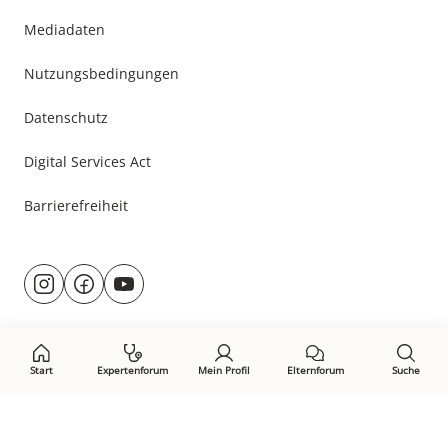
Mediadaten
Nutzungsbedingungen
Datenschutz
Digital Services Act
Barrierefreiheit
Besuche
@rund.ums.baby
facebook.com/rundumsbaby.de
youtube.com/@rundumsbaby_
uns
auf:
Start
Expertenforum
Mein Profil
Elternforum
Suche
Öffne Privacy-Manager