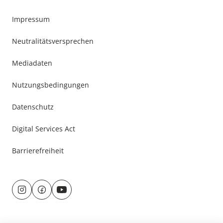
Footer
Impressum
Menu
Neutralitätsversprechen
Mediadaten
Nutzungsbedingungen
Datenschutz
Digital Services Act
Barrierefreiheit
Besuche
uns
@
f
auf:
r
a
u
c