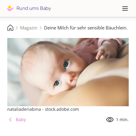
Direkt
zum
Hauptna
≡
Inhalt
Pfadnavigation
Magazin
Deine Milch für sehr sensible Bäuchlein.
Startseite
nataliaderiabina - stock.adobe.com
Baby
1 min.