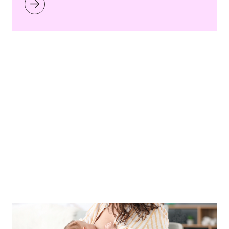
Caption Pixel-Shot - Copyright agency stock.adobe.com