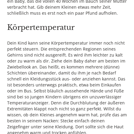
ein Baby, das die vollen 40 Wochen im Bauch seiner Mutter
verbracht hat. Gib deinem Kleinen etwas mehr Zeit,
schließlich muss es erst noch ein paar Pfund aufholen.
Körpertemperatur
Dein Kind kann seine Körpertemperatur immer noch nicht
perfekt steuern. Die entsprechenden Regionen seines
Gehirns sind nicht ausgereift. Es wird ihm leichter zu kalt
oder zu warm als dir. Ziehe dein Baby daher am besten im
Zwiebellook an. Das heißt, es kommen mehrere (dünne)
Schichten übereinander, damit du ihm je nach Bedarf
schnell ein Kleidungsstück aus- oder anziehen kannst. Das
ist besonders unterwegs praktisch, etwa beim Einkaufen
oder im Bus. Selbst bläulich aussehende Hände und Füße
sind bei so jungen Kindern übrigens ein unzuverlässiger
Temperaturanzeiger. Denn die Durchblutung der äußeren
Extremitäten klappt noch nicht so ganz perfekt. Willst du
wissen, ob dein Kleines angenehm warm hat, prüfe das am
besten in seinem Nacken: Stecke einfach deinen
Zeigefinger unter seine Kleidung. Dort sollte sich die Haut
angenehm warm und trocken anfühlen.