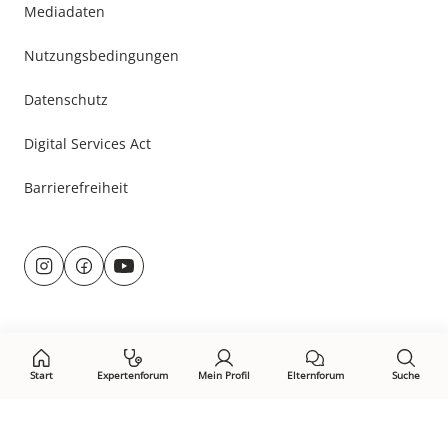
Mediadaten
Nutzungsbedingungen
Datenschutz
Digital Services Act
Barrierefreiheit
Besuche
uns
@
f
auf:
r
a
u
c
n
e
d
b
u
o
Start
Expertenforum
Mein Profil
Elternforum
Suche
m
o
s
k.
Öffne Privacy-Manager
b
c