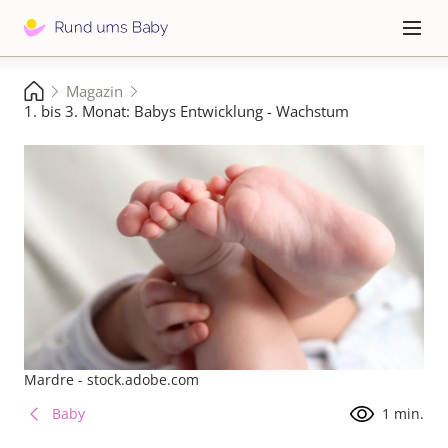
Direkt
zum
Hauptna
≡
Inhalt
Pfadnavigation
Magazin
Startseite
1. bis 3. Monat: Babys Entwicklung - Wachstum
Mardre - stock.adobe.com
Baby
1 min.