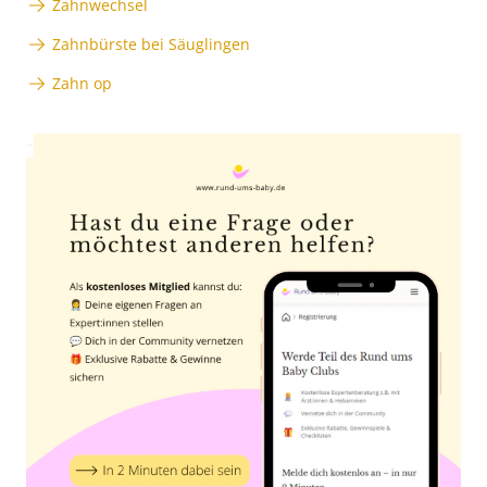
Zahnwechsel
Zahnbürste bei Säuglingen
Zahn op
Anzeige