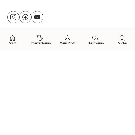
Besuche
@rund.ums.baby
facebook.com/rundumsbaby.de
youtube.com/@rundumsbaby_
uns
auf:
Start
Expertenforum
Mein Profil
Elternforum
Suche
Öffne Privacy-Manager